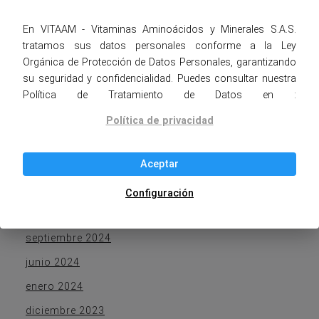
En VITAAM - Vitaminas Aminoácidos y Minerales S.A.S.
tratamos sus datos personales conforme a la Ley
CATEGORÍAS
Orgánica de Protección de Datos Personales, garantizando
su seguridad y confidencialidad. Puedes consultar nuestra
Blog
Política de Tratamiento de Datos en :
Empresa
Política de privacidad
Productos
Aceptar
Configuración
ARCHIVOS
septiembre 2024
junio 2024
enero 2024
diciembre 2023